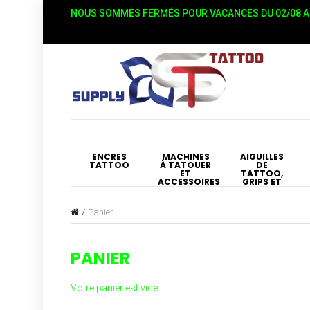
NOUS SOMMES FERMÉS POUR VACANCES DU 02/08 AU
ENCRES
MACHINES
AIGUILLES
TATTOO
À TATOUER
DE
ET
TATTOO,
ACCESSOIRES
GRIPS ET
BUSES
Panier
PANIER
Votre panier est vide !