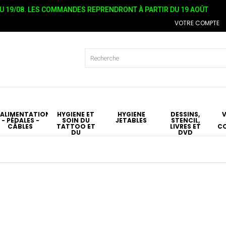
 19/08. LES COMMANDES REPRENDRONT À PARTIR DU 19 AOÛT
VOTRE COMPTE
ALIMENTATIONS
HYGIÉNE ET
HYGIÈNE
DESSINS,
- PÉDALES -
SOIN DU
JETABLES
STENCIL,
CÂBLES
TATTOO ET
LIVRES ET
C
DU
DVD
PIERCING
T