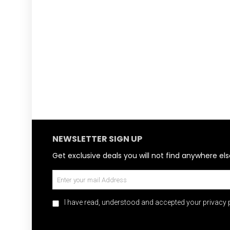
NEWSLETTER SIGN UP
Get exclusive deals you will not find anywhere els
I have read, understood and accepted your privacy p