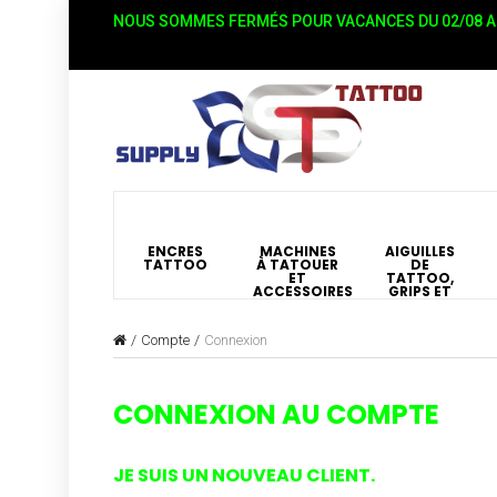
NOUS SOMMES FERMÉS POUR VACANCES DU 02/08 AU
ENCRES
MACHINES
AIGUILLES
TATTOO
À TATOUER
DE
ET
TATTOO,
ACCESSOIRES
GRIPS ET
BUSES
Compte
Connexion
CONNEXION AU COMPTE
JE SUIS UN NOUVEAU CLIENT.