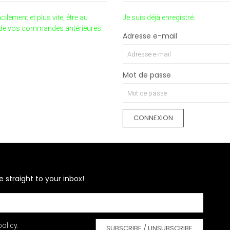
ement et plus vite, être au
Je suis déjà enregistré.
e de vos commandes antérieures.
Adresse e-mail
Mot de passe
e straight to your inbox!
olicy.
SUBSCRIBE / UNSUBSCRIBE