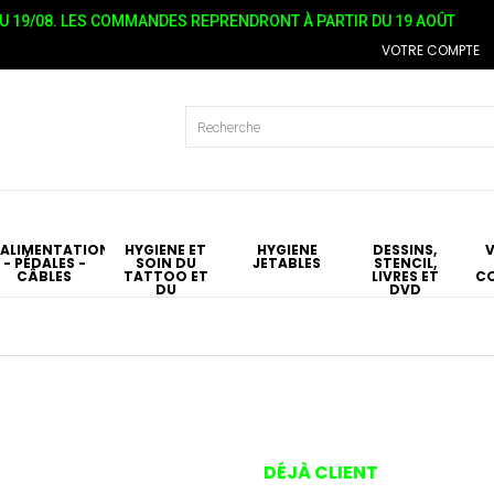
 19/08. LES COMMANDES REPRENDRONT À PARTIR DU 19 AOÛT
VOTRE COMPTE
ALIMENTATIONS
HYGIÉNE ET
HYGIÈNE
DESSINS,
- PÉDALES -
SOIN DU
JETABLES
STENCIL,
CÂBLES
TATTOO ET
LIVRES ET
C
DU
DVD
PIERCING
T
DÉJÀ CLIENT