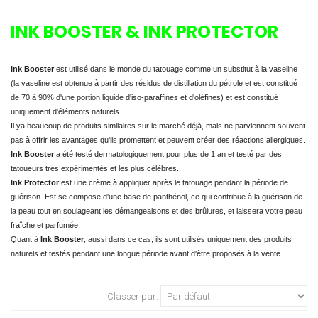
INK BOOSTER & INK PROTECTOR
Ink Booster
est utilisé dans le monde du tatouage comme un substitut à la vaseline
(la vaseline est obtenue à partir des résidus de distillation du pétrole et est constitué
de 70 à 90% d'une portion liquide d'iso-paraffines et d'oléfines) et est constitué
uniquement d'éléments naturels.
Il ya beaucoup de produits similaires sur le marché déjà, mais ne parviennent souvent
pas à offrir les avantages qu'ils promettent et peuvent créer des réactions allergiques.
Ink Booster
a été testé dermatologiquement pour plus de 1 an et testé par des
tatoueurs très expérimentés et les plus célèbres.
Ink Protector
est une crème à appliquer après le tatouage pendant la période de
guérison. Est se compose d'une base de panthénol, ce qui contribue à la guérison de
la peau tout en soulageant les démangeaisons et des brûlures, et laissera votre peau
fraîche et parfumée.
Quant à
Ink Booster
, aussi dans ce cas, ils sont utilisés uniquement des produits
naturels et testés pendant une longue période avant d'être proposés à la vente.
Classer par: