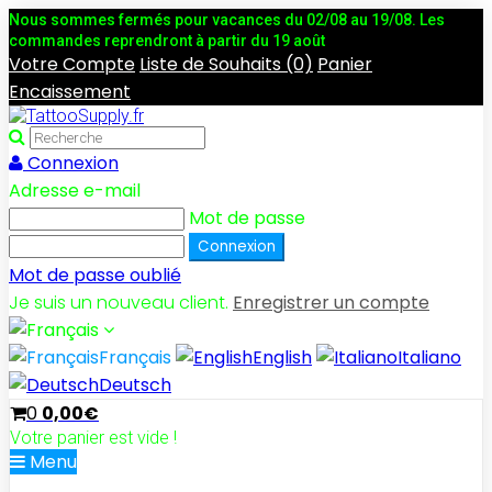
Nous sommes fermés pour vacances du 02/08 au 19/08. Les
commandes reprendront à partir du 19 août
Votre Compte
Liste de Souhaits (0)
Panier
Encaissement
Connexion
Adresse e-mail
Mot de passe
Mot de passe oublié
Je suis un nouveau client.
Enregistrer un compte
Français
English
Italiano
Deutsch
0
0,00€
Votre panier est vide !
Menu