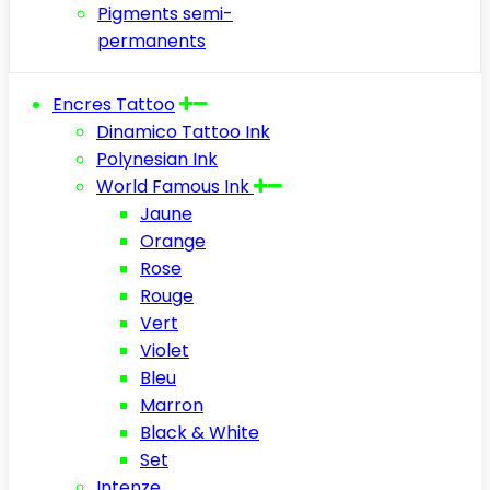
Pigments semi-
permanents
Encres Tattoo
Dinamico Tattoo Ink
Polynesian Ink
World Famous Ink
Jaune
Orange
Rose
Rouge
Vert
Violet
Bleu
Marron
Black & White
Set
Intenze