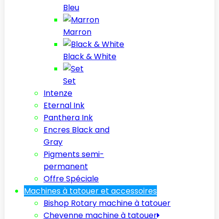
Bleu
Marron
Black & White
Set
Intenze
Eternal Ink
Panthera Ink
Encres Black and
Gray
Pigments semi-
permanent
Offre Spéciale
Machines à tatouer et accessoires
Bishop Rotary machine à tatouer
Cheyenne machine à tatouer