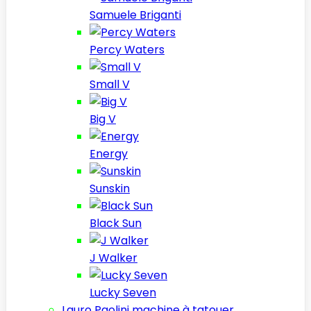
Samuele Briganti
Percy Waters
Small V
Big V
Energy
Sunskin
Black Sun
J Walker
Lucky Seven
Lauro Paolini machine à tatouer