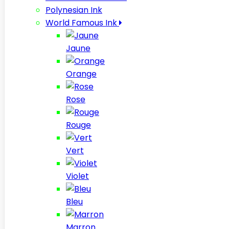
Polynesian Ink
World Famous Ink
Jaune
Orange
Rose
Rouge
Vert
Violet
Bleu
Marron