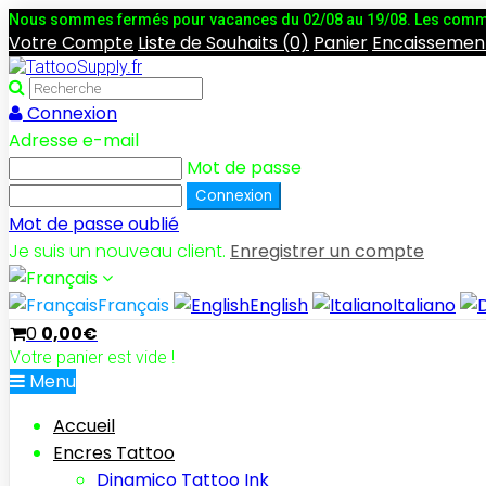
Nous sommes fermés pour vacances du 02/08 au 19/08. Les comman
Votre Compte
Liste de Souhaits (0)
Panier
Encaissemen
Connexion
Adresse e-mail
Mot de passe
Mot de passe oublié
Je suis un nouveau client.
Enregistrer un compte
Français
English
Italiano
0
0,00€
Votre panier est vide !
Menu
Accueil
Encres Tattoo
Dinamico Tattoo Ink