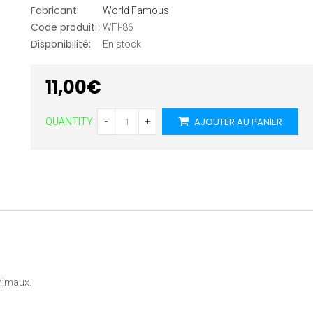
Fabricant:
World Famous
Code produit:
WFI-86
Disponibilité:
En stock
11,00€
AJOUTER AU PANIER
-
+
QUANTITY
nimaux.