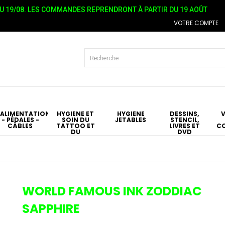
 19/08. LES COMMANDES REPRENDRONT À PARTIR DU 19 AOÛT
VOTRE COMPTE
ALIMENTATIONS
HYGIÉNE ET
HYGIÈNE
DESSINS,
- PÉDALES -
SOIN DU
JETABLES
STENCIL,
CÂBLES
TATTOO ET
LIVRES ET
C
DU
DVD
PIERCING
T
WORLD FAMOUS INK ZODDIAC
SAPPHIRE