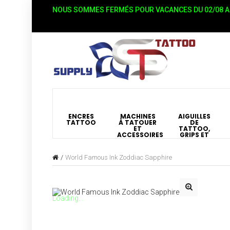
NOUS SOMMES FERMÉS POUR VACANCES DU 02/08 AU
ENCRES
MACHINES
AIGUILLES
TATTOO
À TATOUER
DE
ET
TATTOO,
ACCESSOIRES
GRIPS ET
BUSES
World Famous Ink Zoddiac Sapphire
Loading...