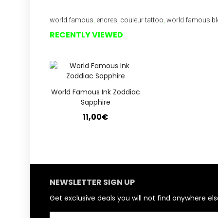
world famous
,
encres
,
couleur tattoo
,
world famous bl
RECENTLY VIEWED
World Famous Ink Zoddiac
Sapphire
11,00€
NEWSLETTER SIGN UP
Get exclusive deals you will not find anywhere els