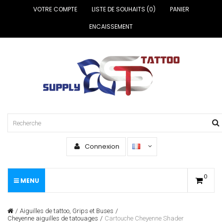
VOTRE COMPTE
LISTE DE SOUHAITS (0)
PANIER
ENCAISSEMENT
Connexion
0
MENU
Aiguilles de tattoo, Grips et Buses
Cheyenne aiguilles de tatouages
Cartouche Cheyenne Shader