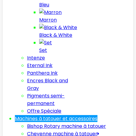
Bleu
Marron
Black & White
Set
Intenze
Eternal Ink
Panthera Ink
Encres Black and
Gray
Pigments semi-
permanent
Offre Spéciale
Machines à tatouer et accessoires
Bishop Rotary machine à tatouer
Cheyenne machine à tatouer