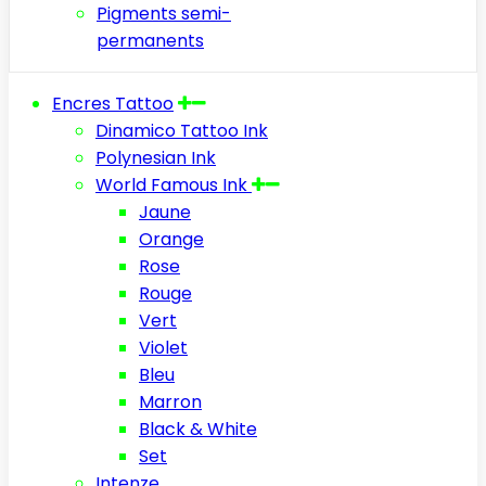
Pigments semi-
permanents
Encres Tattoo
Dinamico Tattoo Ink
Polynesian Ink
World Famous Ink
Jaune
Orange
Rose
Rouge
Vert
Violet
Bleu
Marron
Black & White
Set
Intenze