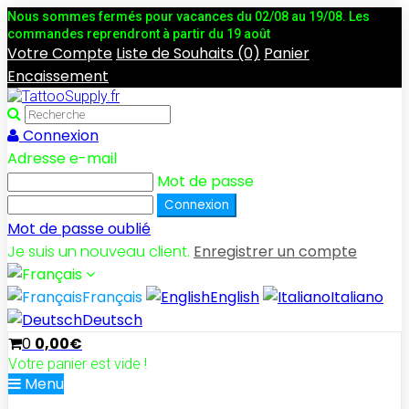
Nous sommes fermés pour vacances du 02/08 au 19/08. Les
commandes reprendront à partir du 19 août
Votre Compte
Liste de Souhaits (0)
Panier
Encaissement
Connexion
Adresse e-mail
Mot de passe
Mot de passe oublié
Je suis un nouveau client.
Enregistrer un compte
Français
English
Italiano
Deutsch
0
0,00€
Votre panier est vide !
Menu