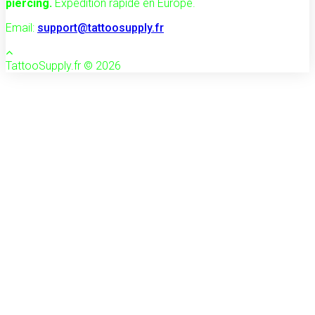
piercing.
Expédition rapide en Europe.
Email:
support@tattoosupply.fr
TattooSupply.fr © 2026