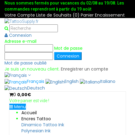
Nous sommes fermés pour vacances du 02/08 au 19/08. Les
commandes reprendront à partir du 19 août
Votre Compte
Liste de Souhaits (0)
Panier
Encaissement
Connexion
Adresse e-mail
Mot de passe
Mot de passe oublié
Je suis un nouveau client.
Enregistrer un compte
Français
English
Italiano
Deutsch
0
0,00€
Votre panier est vide !
Menu
Accueil
Encres Tattoo
Dinamico Tattoo Ink
Polynesian Ink