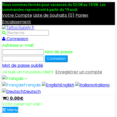
Nous sommes fermés pour vacances du 02/08 au 19/08. Les
commandes reprendront à partir du 19 août
Votre Compte
Liste de Souhaits (0)
Panier
Encaissement
Connexion
Adresse e-mail
Mot de passe
Mot de passe oublié
Je suis un nouveau client.
Enregistrer un compte
Français
English
Italiano
Deutsch
0
0,00€
Votre panier est vide !
Menu