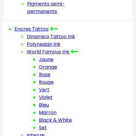
Pigments semi-
permanents
Encres Tattoo
Dinamico Tattoo Ink
Polynesian Ink
World Famous Ink
Jaune
Orange
Rose
Rouge
Vert
Violet
Bleu
Marron
Black & White
Set
Intenze