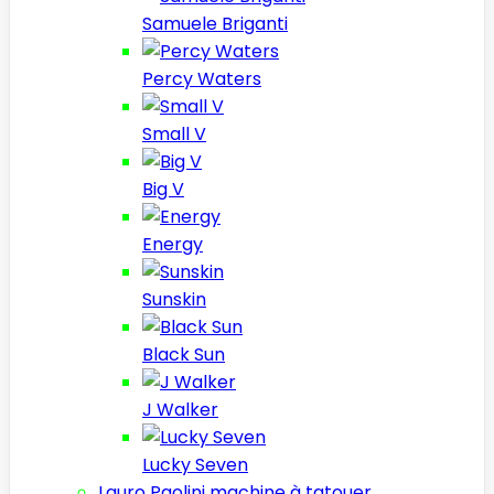
Samuele Briganti
Percy Waters
Small V
Big V
Energy
Sunskin
Black Sun
J Walker
Lucky Seven
Lauro Paolini machine à tatouer