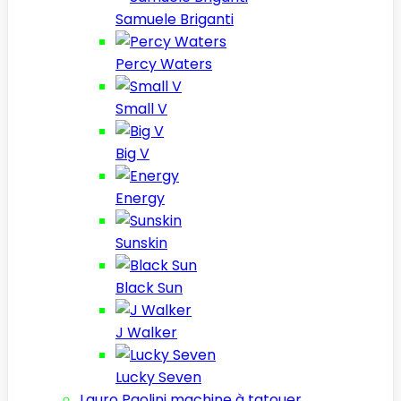
Samuele Briganti
Percy Waters
Small V
Big V
Energy
Sunskin
Black Sun
J Walker
Lucky Seven
Lauro Paolini machine à tatouer