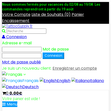
Nous sommes fermés pour vacances du 02/08 au 19/08. Les
commandes reprendront à partir du 19 août
Votre Compte
Liste de Souhaits (0)
Panier
Encaissement
Connexion
Adresse e-mail
Mot de passe
Mot de passe oublié
Je suis un nouveau client.
Enregistrer un compte
Français
English
Italiano
Deutsch
0
0,00€
Votre panier est vide !
Menu