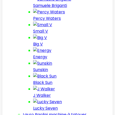
Samuele Briganti
Percy Waters
Small V
Big V
Energy
Sunskin
Black Sun
J Walker
Lucky Seven
Lauro Paolini machine à tatouer