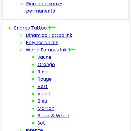
Pigments semi-
permanents
Encres Tattoo
Dinamico Tattoo Ink
Polynesian Ink
World Famous Ink
Jaune
Orange
Rose
Rouge
Vert
Violet
Bleu
Marron
Black & White
Set
Intenze