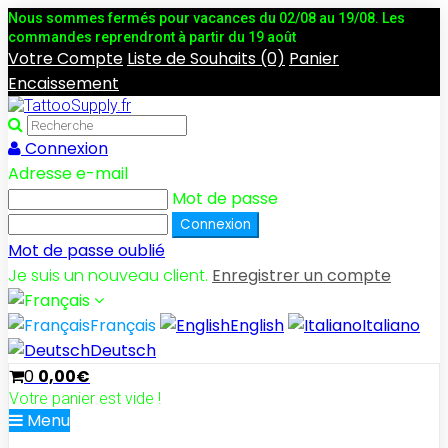
Nous sommes fermés pour vacances du 02/08 au 19/08. Les
commandes reprendront à partir du 19 août
Votre Compte
Liste de Souhaits (0)
Panier
Encaissement
Connexion
Adresse e-mail
Mot de passe
Mot de passe oublié
Je suis un nouveau client.
Enregistrer un compte
Français
English
Italiano
Deutsch
0
0,00€
Votre panier est vide !
Menu