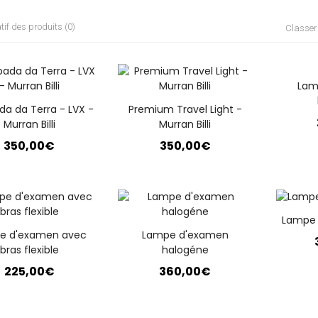
f des produits (0)
Classer
Lam
a da Terra - LVX -
Premium Travel Light -
Murran Billi
Murran Billi
350,00€
350,00€
Lampe 
e d'examen avec
Lampe d'examen
bras flexible
halogéne
225,00€
360,00€