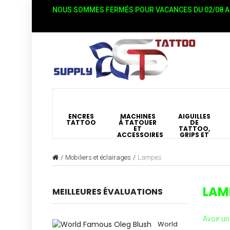
NOUS SOMMES FERMÉS POUR VACANCES DU 02/08 AU
ENCRES
MACHINES
AIGUILLES
TATTOO
À TATOUER
DE
ET
TATTOO,
ACCESSOIRES
GRIPS ET
BUSES
Mobiliers et éclairages
Lampes
LAM
MEILLEURES ÉVALUATIONS
Avoir un
World