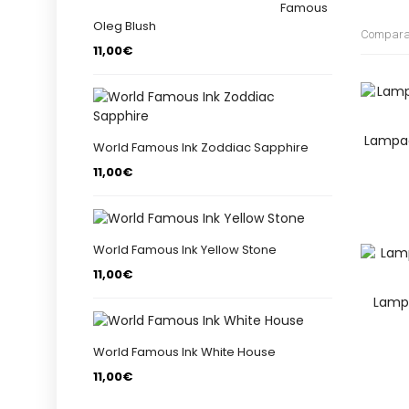
Famous
Oleg Blush
Comparati
11,00€
Lampad
World Famous Ink Zoddiac Sapphire
11,00€
World Famous Ink Yellow Stone
11,00€
Lamp
World Famous Ink White House
11,00€