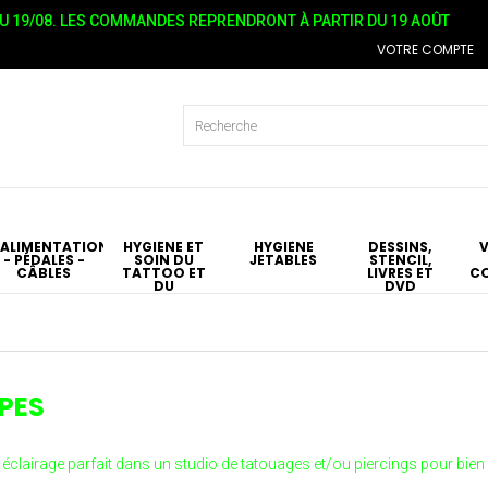
 19/08. LES COMMANDES REPRENDRONT À PARTIR DU 19 AOÛT
VOTRE COMPTE
ALIMENTATIONS
HYGIÉNE ET
HYGIÈNE
DESSINS,
- PÉDALES -
SOIN DU
JETABLES
STENCIL,
CÂBLES
TATTOO ET
LIVRES ET
C
DU
DVD
PIERCING
T
PES
 éclairage parfait dans un studio de tatouages et/ou piercings pour bien t