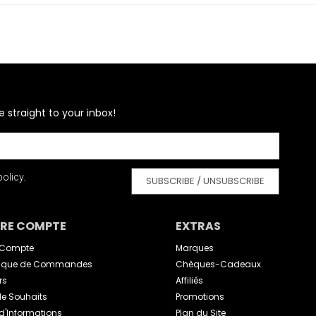
e straight to your inbox!
olicy.
SUBSCRIBE / UNSUBSCRIBE
RE COMPTE
EXTRAS
 Compte
Marques
orique de Commandes
Chèques-Cadeaux
rs
Affiliés
 de Souhaits
Promotions
 d'Informations
Plan du Site