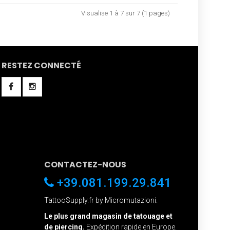
Visualise 1 à 7 sur 7 (1 pages)
RESTEZ CONNECTÉ
CONTACTEZ-NOUS
+39.081.199.29.841
TattooSupply.fr by Micromutazioni.
Le plus grand magasin de tatouage et
de piercing.
Expédition rapide en Europe.