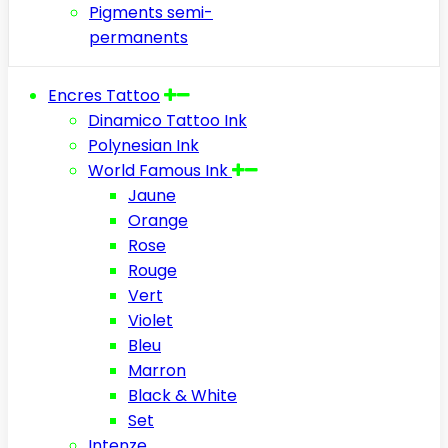
Pigments semi-
permanents
Encres Tattoo
Dinamico Tattoo Ink
Polynesian Ink
World Famous Ink
Jaune
Orange
Rose
Rouge
Vert
Violet
Bleu
Marron
Black & White
Set
Intenze