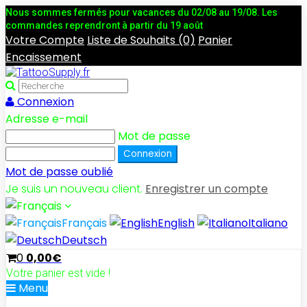
Nous sommes fermés pour vacances du 02/08 au 19/08. Les
commandes reprendront à partir du 19 août
Votre Compte
Liste de Souhaits (0)
Panier
Encaissement
Connexion
Adresse e-mail
Mot de passe
Mot de passe oublié
Je suis un nouveau client.
Enregistrer un compte
Français
English
Italiano
Deutsch
0
0,00€
Votre panier est vide !
Menu