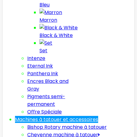
Bleu
Marron
Black & White
Set
Intenze
Eternal Ink
Panthera Ink
Encres Black and
Gray
Pigments semi-
permanent
Offre Spéciale
Machines à tatouer et accessoires
Bishop Rotary machine à tatouer
Cheyenne machine à tatouer