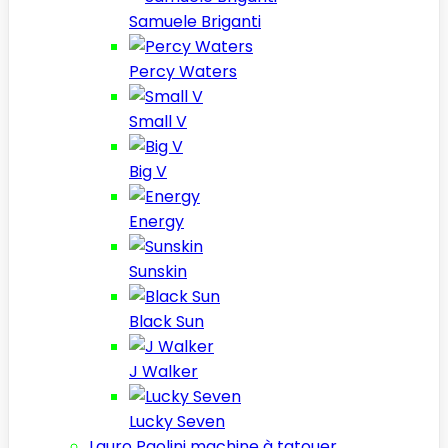
Samuele Briganti
Percy Waters
Small V
Big V
Energy
Sunskin
Black Sun
J Walker
Lucky Seven
Lauro Paolini machine à tatouer