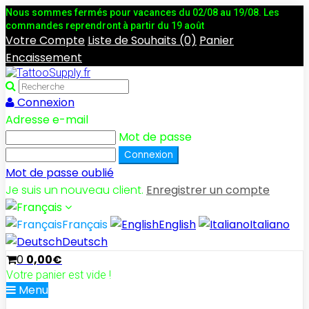
Nous sommes fermés pour vacances du 02/08 au 19/08. Les
commandes reprendront à partir du 19 août
Votre Compte
Liste de Souhaits (0)
Panier
Encaissement
Connexion
Adresse e-mail
Mot de passe
Mot de passe oublié
Je suis un nouveau client.
Enregistrer un compte
Français
English
Italiano
Deutsch
0
0,00€
Votre panier est vide !
Menu