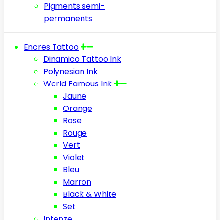
Pigments semi-
permanents
Encres Tattoo
Dinamico Tattoo Ink
Polynesian Ink
World Famous Ink
Jaune
Orange
Rose
Rouge
Vert
Violet
Bleu
Marron
Black & White
Set
Intenze