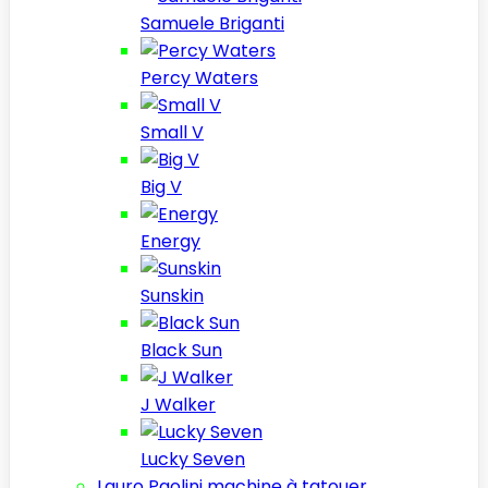
Samuele Briganti
Percy Waters
Small V
Big V
Energy
Sunskin
Black Sun
J Walker
Lucky Seven
Lauro Paolini machine à tatouer