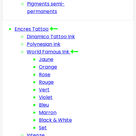
Pigments semi-
permanents
Encres Tattoo
Dinamico Tattoo Ink
Polynesian Ink
World Famous Ink
Jaune
Orange
Rose
Rouge
Vert
Violet
Bleu
Marron
Black & White
Set
Intenze