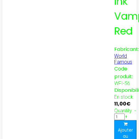
Ink
Vamp
Red
Fabricant:
World
Famous
Code
produit:
WFI-56
Disponibili
En stock
11,00€
Quantity
-
+
Ajouter
au