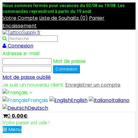
Nous sommes fermés pour vacances du 02/08 au 19/08. Les
commandes reprendront à partir du 19 août
Votre Compte
Liste de Souhaits (0)
Panier
Encaissement
Connexion
Adresse e-mail
Mot de passe
Mot de passe oublié
Je suis un nouveau client.
Enregistrer un compte
Français
English
Italiano
Deutsch
0
0,00€
Votre panier est vide !
Menu