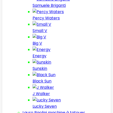
Samuele Briganti
Percy Waters
Small V
Big V
Energy
Sunskin
Black Sun
J Walker
Lucky Seven
Lauro Paolini machine à tatouer