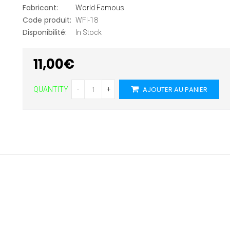
Fabricant:
World Famous
Code produit:
WFI-18
Disponibilité:
In Stock
11,00€
AJOUTER AU PANIER
-
+
QUANTITY