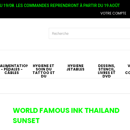
 19/08. LES COMMANDES REPRENDRONT À PARTIR DU 19 AOÛT
VOTRE COMPTE
ALIMENTATIONS
HYGIÉNE ET
HYGIÈNE
DESSINS,
- PÉDALES -
SOIN DU
JETABLES
STENCIL,
CÂBLES
TATTOO ET
LIVRES ET
C
DU
DVD
PIERCING
T
WORLD FAMOUS INK THAILAND
SUNSET