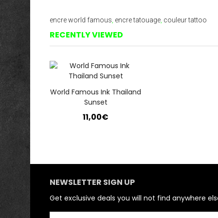
encre world famous
,
encre tatouage
,
couleur tattoo
RECENTLY VIEWED
World Famous Ink Thailand
Sunset
11,00€
NEWSLETTER SIGN UP
Get exclusive deals you will not find anywhere els